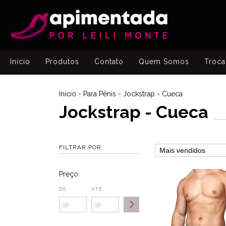
Início
Produtos
Contato
Quem Somos
Troca
Início
-
Para Pênis
-
Jockstrap - Cueca
Jockstrap - Cueca
FILTRAR POR
Preço
DE
ATÉ