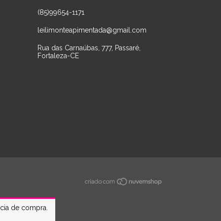
(85)99654-1171
leilimonteapimentada@gmail.com
Rua das Carnaúbas, 777, Passaré,
Fortaleza-CE
ncia de compra.