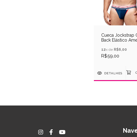
Cueca Jockstrap
Back Elástico Ame
SD Clothing
12
x de
R$6,00
R$59,00
DETALHES
Nav