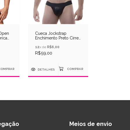
 Open
Cueca Jockstrap
rica
Enchimento Preto Cirre
SD Clothing
12
x de
R$6,00
R$59,00
DETALHES
egação
Meios de envio