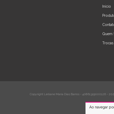
Início
Produt
Contat
Quem 
Trocas
Copyright Leiliane Maria Dias Barros - 40861319000126 - 2026
Ao navegar por