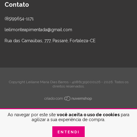
Contato
(85)99654-1171
leilimonteapimentada@gmail.com
Rua das Carnaúbas, 777, Passaré, Fortaleza-CE
Copyright Leiliane Maria Dias Barros - 40861319000126 - 2026. Todos os
direitos reservados.
Ao navegar por este site
você aceita o uso de cookies
para
agilizar a sua experiência de compra.
ENTENDI