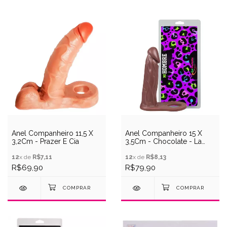
Anel Companheiro 11,5 X
Anel Companheiro 15 X
3,2Cm - Prazer E Cia
3,5Cm - Chocolate - La
Pimienta
12
x de
R$7,11
12
x de
R$8,13
R$69,90
R$79,90