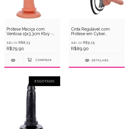
Prótese Maciça com
Cinta Regulável com
Ventosa 15x3,3cm Ktoy -
Prótese em Cyber
Natural
17X3,5CM - Kgel
12
x de
R$8,13
12
x de
R$9,15
R$79,90
R$89,90
DETALHES
ESGOTADO