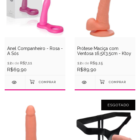
Anel Companheiro - Rosa -
Prótese Maciça com
A Sós
Ventosa 16,5X3,5cm - Ktoy
12
x de
R$7,11
12
x de
R$9,15
R$69,90
R$89,90
ESGOTADO