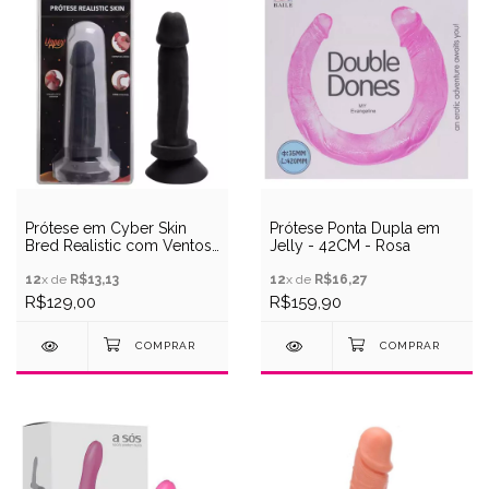
Prótese em Cyber Skin
Prótese Ponta Dupla em
Bred Realistic com Ventosa
Jelly - 42CM - Rosa
15,5 X 4cm - Upper
12
x de
R$13,13
12
x de
R$16,27
R$129,00
R$159,90