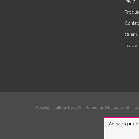
Início
Produt
Contat
Quem 
Trocas
Copyright Leiliane Maria Dias Barros - 40861319000126 - 2026
Ao navegar por