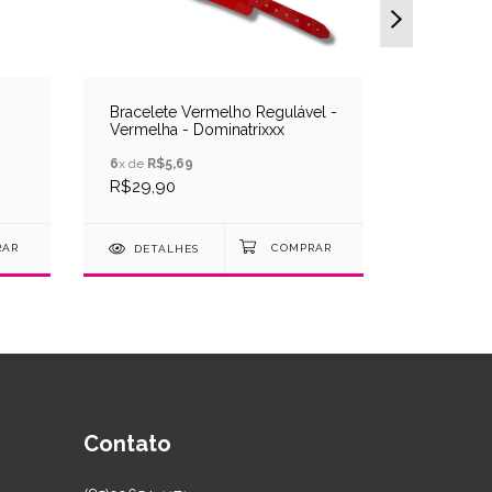
Bracelete Vermelho Regulável -
Coleira 
Vermelha - Dominatrixxx
Corrente 
6
x de
R$5,69
12
x de
R$5
R$29,90
R$56,90
DETALHES
DETAL
Contato