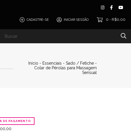
0
R$0,00
CADASTRE-SE
INICIAR SESSÃO
-
Início
-
Essenciais
-
Sado / Fetiche
-
Colar de Pérolas para Massagem
Sensual
OS DE PAGAMENTO
00,00