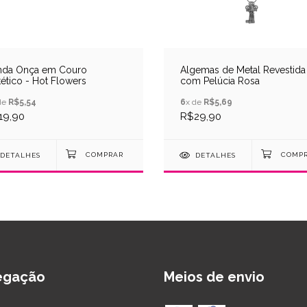
nda Onça em Couro
Algemas de Metal Revestida
tético - Hot Flowers
com Pelúcia Rosa
de
R$5,54
6
x de
R$5,69
19,90
R$29,90
DETALHES
DETALHES
egação
Meios de envio