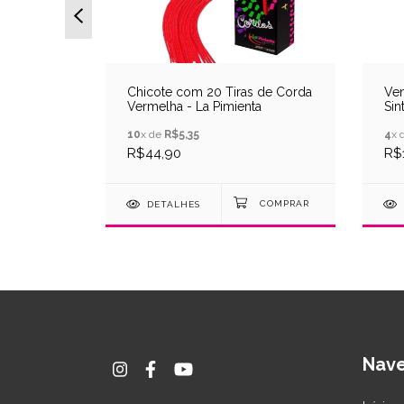
a -
Chicote com 20 Tiras de Corda
Ve
Vermelha - La Pimienta
Sin
10
x de
R$5,35
4
x 
R$44,90
R$
DETALHES
Nav