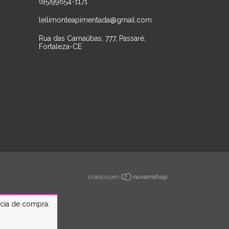
(85)99654-1171
leilimonteapimentada@gmail.com
Rua das Carnaúbas, 777, Passaré,
Fortaleza-CE
ncia de compra.