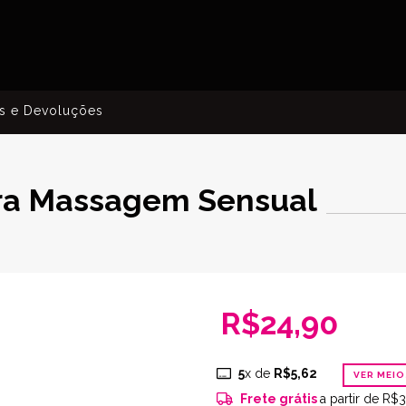
s e Devoluções
ara Massagem Sensual
R$24,90
5
x de
R$5,62
VER MEI
Frete grátis
a partir de
R$3