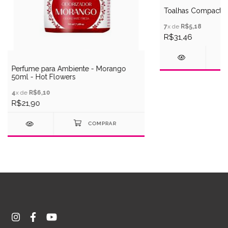
Toalhas Compactas 
7
x de
R$5,18
R$31,46
Perfume para Ambiente - Morango
50ml - Hot Flowers
4
x de
R$6,10
R$21,90