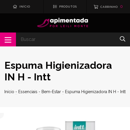
0
INÍCIO
PRODUTOS
CARRINHO
Espuma Higienizadora
IN H - Intt
Início
-
Essenciais
-
Bem-Estar
-
Espuma Higienizadora IN H - Intt