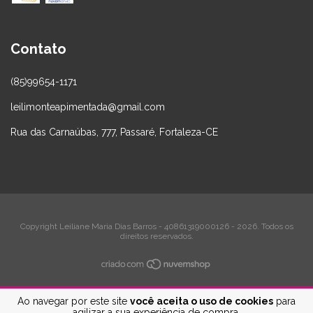
Contato
(85)99654-1171
leilimonteapimentada@gmail.com
Rua das Carnaúbas, 777, Passaré, Fortaleza-CE
Copyright Leiliane Maria Dias Barros - 40861319000126 - 2026. Todos os
direitos reservados.
Ao navegar por este site
você aceita o uso de cookies
para
agilizar a sua experiência de compra.