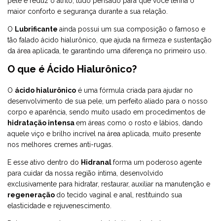
pele e reduz o atrito, tudo pensado para que você tenha o
maior conforto e segurança durante a sua relação.
O
Lubrificante
ainda possui um sua composição o famoso e
tão falado ácido hialurônico, que ajuda na firmeza e sustentação
da área aplicada, te garantindo uma diferença no primeiro uso.
O que é Ácido Hialurônico?
O
ácido hialurônico
é uma fórmula criada para ajudar no
desenvolvimento de sua pele, um perfeito aliado para o nosso
corpo e aparência, sendo muito usado em procedimentos de
hidratação intensa
em áreas como o rosto e lábios, dando
aquele viço e brilho incrível na área aplicada, muito presente
nos melhores cremes anti-rugas.
E esse ativo dentro do
Hidranal
forma um poderoso agente
para cuidar da nossa região íntima, desenvolvido
exclusivamente para hidratar, restaurar, auxiliar na manutenção e
regeneração
do tecido vaginal e anal, restituindo sua
elasticidade e rejuvenescimento.