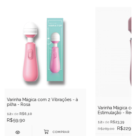
Varinha Mágica com 2 Vibrações - à
pilha - Rosa
Varinha Mágica co
Estimulação - Reca
12
x de
R$6,10
Modos de Vibrações
R$59,90
12
x de
R$23,39
R$229,9
R$269,00