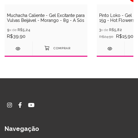
Muchacha Caliente - Gel Excitante para
Pinto Loko - Gel Ex
Vulvas Beijável - Morango - 8g - A Sós
15g - Hot Flowers
9
x de
R$5,24
3
x de
R$5,82
R$39,90
R$15,90
R$24,90
Navegação